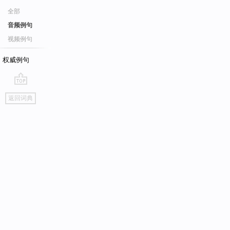
全部
音频例句
视频例句
权威例句
go
返回词典
top