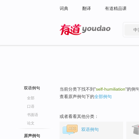
词典
翻译
有道精品课
中
有道 - 网易旗下搜索
双语例句
当前分类下找不到"
self-humiliation
"的例
查看原声例句下的
全部例句
全部
口语
书面语
或者看看其他分类：
论文
双语例句
原声例句