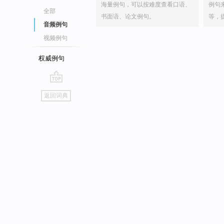
海量例句，可以按难度查看口语、
例句
全部
书面语、论文例句。
等，
音频例句
视频例句
权威例句
go
返回词典
top