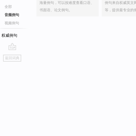
海量例句，可以按难度查看口语、
例句来自权威英文
全部
书面语、论文例句。
等，提供最专业的
音频例句
视频例句
权威例句
go
返回词典
top