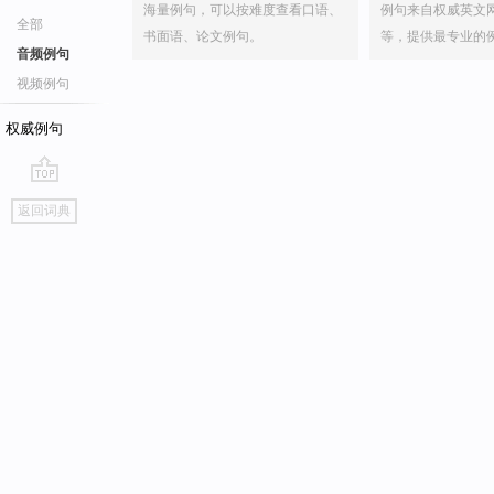
海量例句，可以按难度查看口语、
例句来自权威英文
全部
书面语、论文例句。
等，提供最专业的
音频例句
视频例句
权威例句
go
返回词典
top