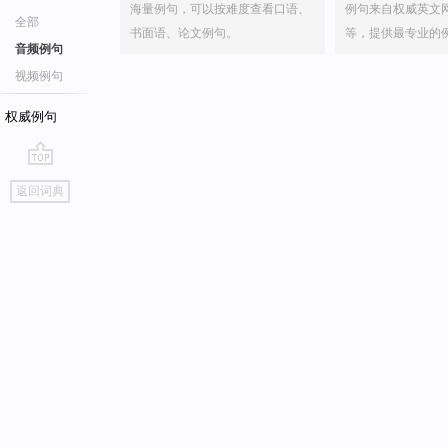
海量例句，可以按难度查看口语、
例句来自权威英文
全部
书面语、论文例句。
等，提供最专业的
音频例句
视频例句
权威例句
go
返回词典
top