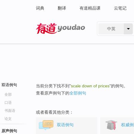
词典
翻译
有道精品课
云笔记
中英
有道 - 网易旗下搜索
双语例句
当前分类下找不到"
scale down of prices
"的例句。
查看原声例句下的
全部例句
全部
口语
书面语
或者看看其他分类：
论文
双语例句
权威例
原声例句