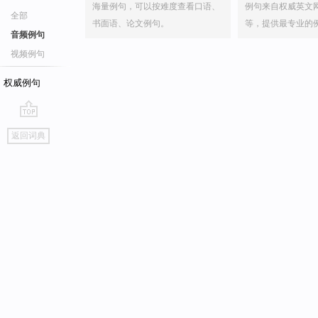
海量例句，可以按难度查看口语、
例句来自权威英文
全部
书面语、论文例句。
等，提供最专业的
音频例句
视频例句
权威例句
go
返回词典
top