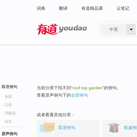
词典
翻译
有道精品课
云笔记
中英
有道 - 网易旗下搜索
双语例句
当前分类下找不到"
roof top garden
"的例句。
查看原声例句下的
全部例句
全部
口语
书面语
或者看看其他分类：
论文
双语例句
权威例
原声例句