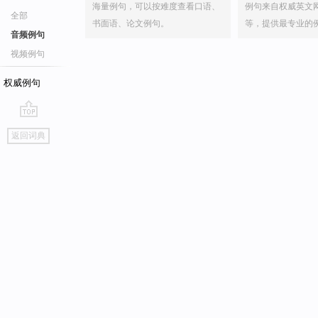
海量例句，可以按难度查看口语、
例句来自权威英文
全部
书面语、论文例句。
等，提供最专业的
音频例句
视频例句
权威例句
go
返回词典
top