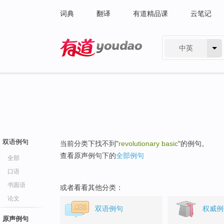
词典
翻译
有道精品课
云笔记
中英
有道 - 网易旗下搜索
双语例句
当前分类下找不到"
revolutionary basic
"的例句。
查看原声例句下的
全部例句
全部
口语
书面语
或者看看其他分类：
论文
双语例句
权威例
原声例句