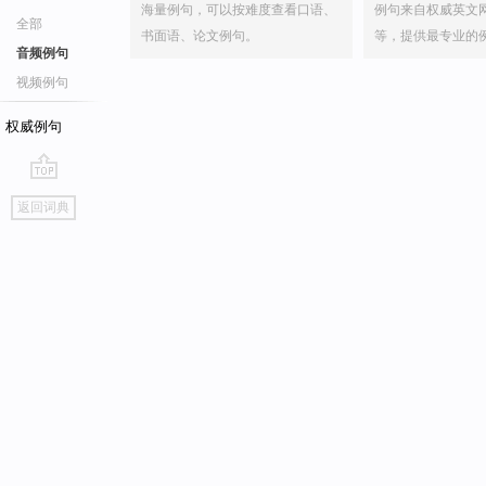
海量例句，可以按难度查看口语、
例句来自权威英文
全部
书面语、论文例句。
等，提供最专业的
音频例句
视频例句
权威例句
go
返回词典
top