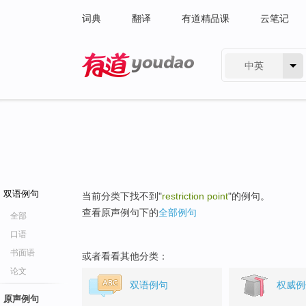
词典
翻译
有道精品课
云笔记
中英
有道 - 网易旗下搜索
双语例句
当前分类下找不到"
restriction point
"的例句。
查看原声例句下的
全部例句
全部
口语
书面语
或者看看其他分类：
论文
双语例句
权威例
原声例句