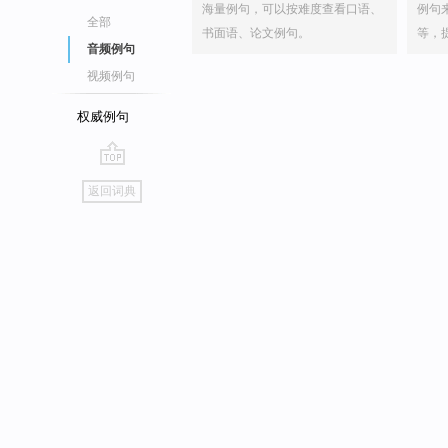
海量例句，可以按难度查看口语、
例句
全部
书面语、论文例句。
等，
音频例句
视频例句
权威例句
go
返回词典
top