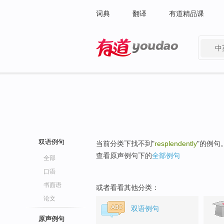
词典
翻译
有道精品课
中
有道 - 网易旗下搜索
双语例句
当前分类下找不到"
resplendently
"的例句
查看原声例句下的
全部例句
全部
口语
书面语
或者看看其他分类：
论文
双语例句
原声例句