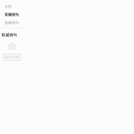
全部
音频例句
视频例句
权威例句
go
返回词典
top