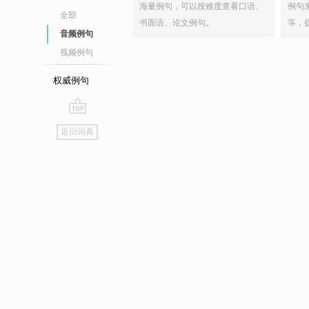
海量例句，可以按难度查看口语、
例句
全部
书面语、论文例句。
等，
音频例句
视频例句
权威例句
go
返回词典
top