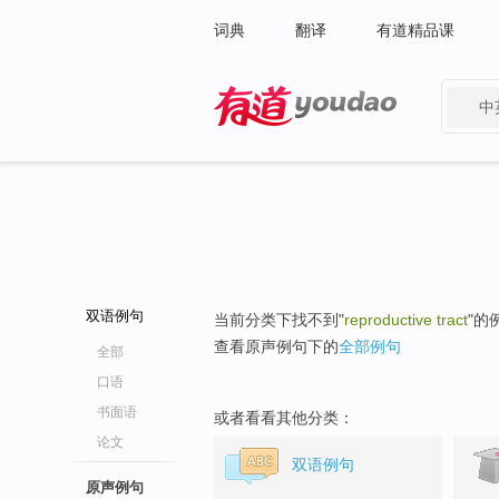
词典
翻译
有道精品课
中
有道 - 网易旗下搜索
双语例句
当前分类下找不到"
reproductive tract
"的
查看原声例句下的
全部例句
全部
口语
书面语
或者看看其他分类：
论文
双语例句
原声例句