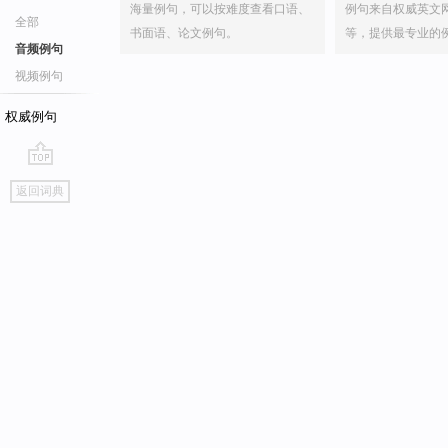
海量例句，可以按难度查看口语、
例句来自权威英文
全部
书面语、论文例句。
等，提供最专业的
音频例句
视频例句
权威例句
go
返回词典
top