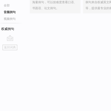
海量例句，可以按难度查看口语、
例句来自权威英文
全部
书面语、论文例句。
等，提供最专业的
音频例句
视频例句
权威例句
go
返回词典
top