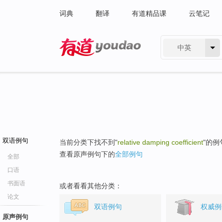
词典
翻译
有道精品课
云笔记
中英
有道 - 网易旗下搜索
双语例句
当前分类下找不到"
relative damping coefficient
"的例
查看原声例句下的
全部例句
全部
口语
书面语
或者看看其他分类：
论文
双语例句
权威例
原声例句