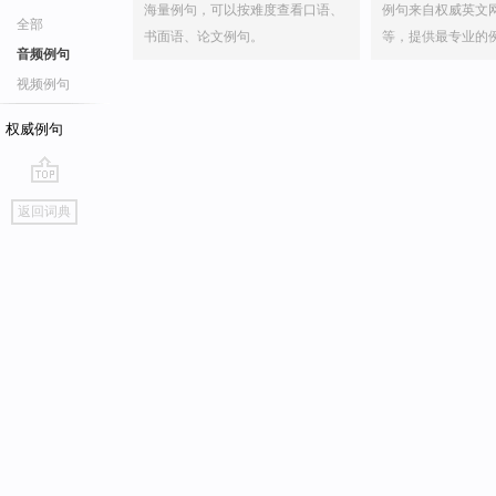
海量例句，可以按难度查看口语、
例句来自权威英文
全部
书面语、论文例句。
等，提供最专业的
音频例句
视频例句
权威例句
go
返回词典
top