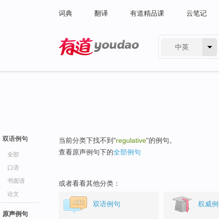
词典
翻译
有道精品课
云笔记
中英
有道 - 网易旗下搜索
双语例句
当前分类下找不到"
regulative
"的例句。
查看原声例句下的
全部例句
全部
口语
书面语
或者看看其他分类：
论文
双语例句
权威例
原声例句