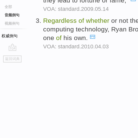
they lead to fortune or fame,"
全部
VOA: standard.2009.05.14
音频例句
Regardless
of
whether
or not th
视频例句
computing technology, Ryan Brown
权威例句
one
of
his own.
VOA: standard.2010.04.03
go
返回词典
top