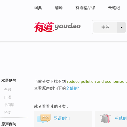
词典
翻译
有道精品课
云笔记
中英
有道 - 网易旗下搜索
双语例句
当前分类下找不到"
reduce pollution and economize 
查看原声例句下的
全部例句
全部
口语
书面语
或者看看其他分类：
论文
双语例句
权威例
原声例句