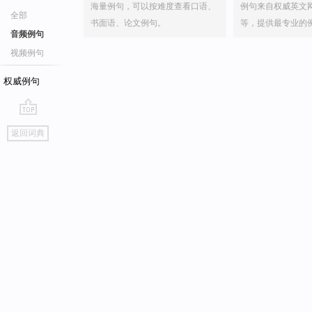
海量例句，可以按难度查看口语、
例句来自权威英文
全部
书面语、论文例句。
等，提供最专业的
音频例句
视频例句
权威例句
go
返回词典
top