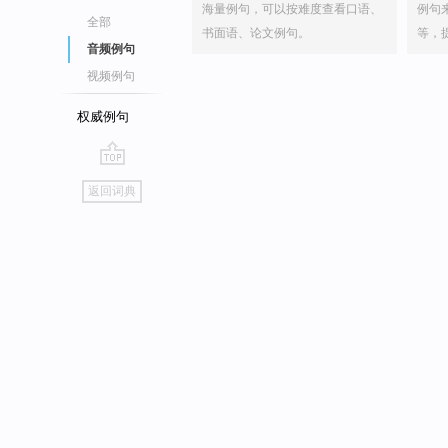
海量例句，可以按难度查看口语、
例句
全部
书面语、论文例句。
等，
音频例句
视频例句
权威例句
go
返回词典
top