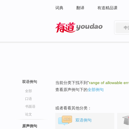
词典
翻译
有道精品课
中
有道 - 网易旗下搜索
双语例句
当前分类下找不到"
range of allowable err
查看原声例句下的
全部例句
全部
口语
书面语
或者看看其他分类：
论文
双语例句
原声例句