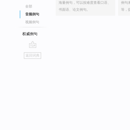
海量例句，可以按难度查看口语、
例句
全部
书面语、论文例句。
等，
音频例句
视频例句
权威例句
go
返回词典
top