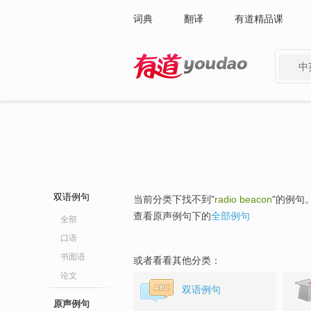
词典
翻译
有道精品课
中
有道 - 网易旗下搜索
双语例句
当前分类下找不到"
radio beacon
"的例句
查看原声例句下的
全部例句
全部
口语
书面语
或者看看其他分类：
论文
双语例句
原声例句