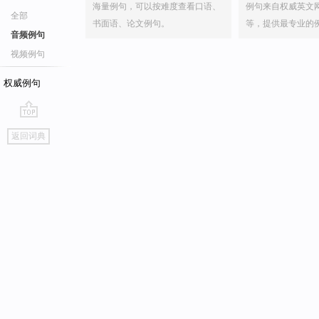
海量例句，可以按难度查看口语、
例句来自权威英文
全部
书面语、论文例句。
等，提供最专业的
音频例句
视频例句
权威例句
go
返回词典
top