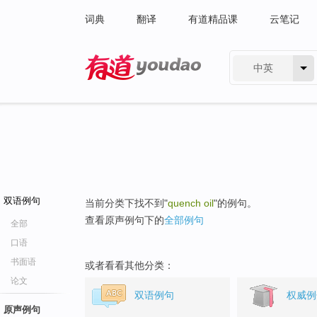
词典
翻译
有道精品课
云笔记
中英
有道 - 网易旗下搜索
双语例句
当前分类下找不到"
quench oil
"的例句。
查看原声例句下的
全部例句
全部
口语
书面语
或者看看其他分类：
论文
双语例句
权威例
原声例句