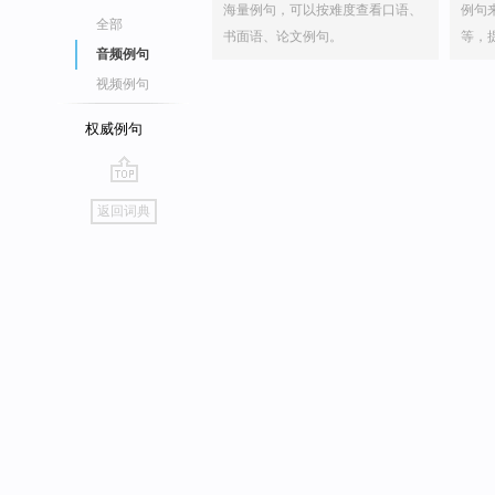
海量例句，可以按难度查看口语、
例句
全部
书面语、论文例句。
等，
音频例句
视频例句
权威例句
go
返回词典
top