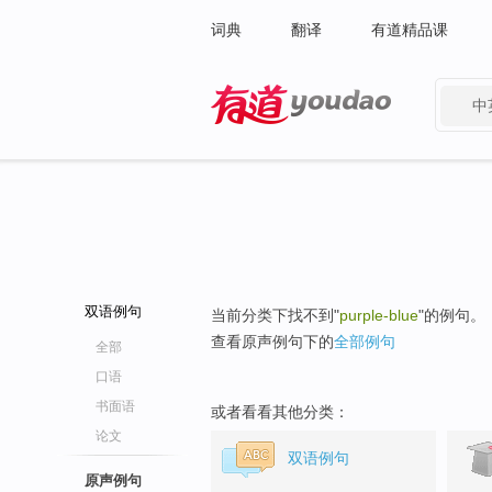
词典
翻译
有道精品课
中
有道 - 网易旗下搜索
双语例句
当前分类下找不到"
purple-blue
"的例句。
查看原声例句下的
全部例句
全部
口语
书面语
或者看看其他分类：
论文
双语例句
原声例句