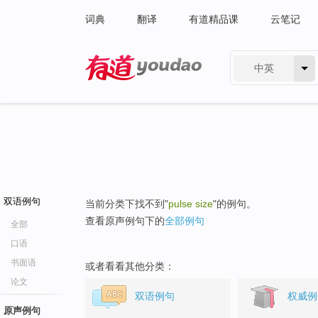
词典
翻译
有道精品课
云笔记
中英
有道 - 网易旗下搜索
双语例句
当前分类下找不到"
pulse size
"的例句。
查看原声例句下的
全部例句
全部
口语
书面语
或者看看其他分类：
论文
双语例句
权威例
原声例句