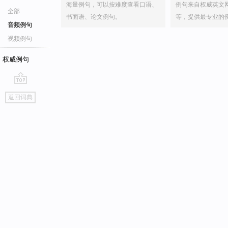
海量例句，可以按难度查看口语、
例句来自权威英文
全部
书面语、论文例句。
等，提供最专业的
音频例句
视频例句
权威例句
go
返回词典
top