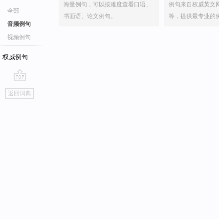
海量例句，可以按难度查看口语、
例句来自权威英文
全部
书面语、论文例句。
等，提供最专业的
音频例句
视频例句
权威例句
go
返回词典
top