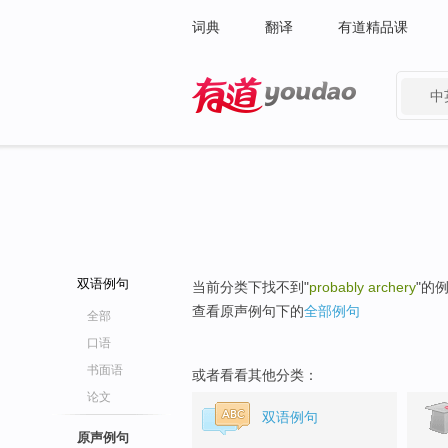
词典
翻译
有道精品课
中
有道 - 网易旗下搜索
双语例句
当前分类下找不到"
probably archery
"的
查看原声例句下的
全部例句
全部
口语
书面语
或者看看其他分类：
论文
双语例句
原声例句