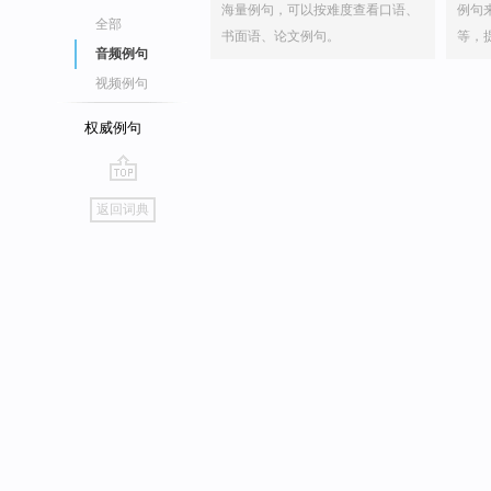
海量例句，可以按难度查看口语、
例句
全部
书面语、论文例句。
等，
音频例句
视频例句
权威例句
go
返回词典
top