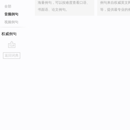
海量例句，可以按难度查看口语、
例句来自权威英文
全部
书面语、论文例句。
等，提供最专业的
音频例句
视频例句
权威例句
go
返回词典
top