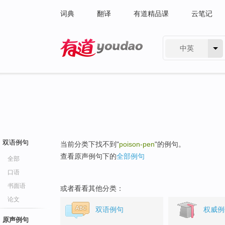
词典
翻译
有道精品课
云笔记
中英
有道 - 网易旗下搜索
双语例句
当前分类下找不到"
poison-pen
"的例句。
查看原声例句下的
全部例句
全部
口语
书面语
或者看看其他分类：
论文
双语例句
权威例
原声例句