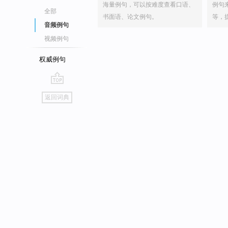
海量例句，可以按难度查看口语、
例句
全部
书面语、论文例句。
等，
音频例句
视频例句
权威例句
go
返回词典
top