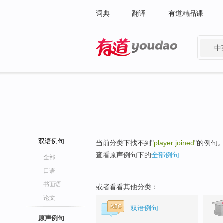
词典
翻译
有道精品课
中
有道 - 网易旗下搜索
双语例句
当前分类下找不到"
player joined
"的例句
查看原声例句下的
全部例句
全部
口语
书面语
或者看看其他分类：
论文
双语例句
原声例句