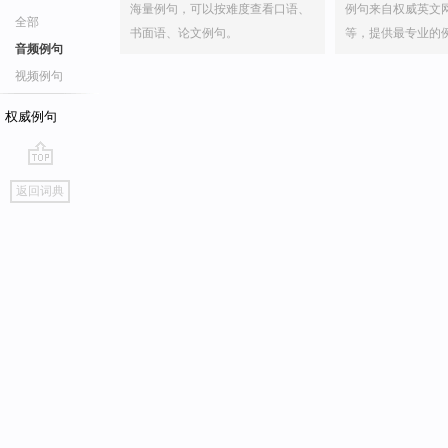
海量例句，可以按难度查看口语、
例句来自权威英文
全部
书面语、论文例句。
等，提供最专业的
音频例句
视频例句
权威例句
go
返回词典
top