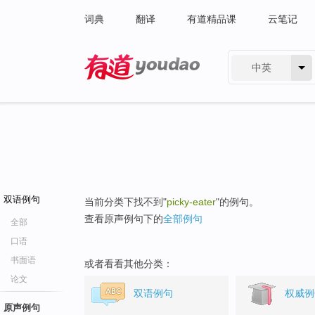
词典
翻译
有道精品课
云笔记
中英
有道 - 网易旗下搜索
双语例句
当前分类下找不到"
picky-eater
"的例句。
查看原声例句下的
全部例句
全部
口语
书面语
或者看看其他分类：
论文
双语例句
权威例
原声例句