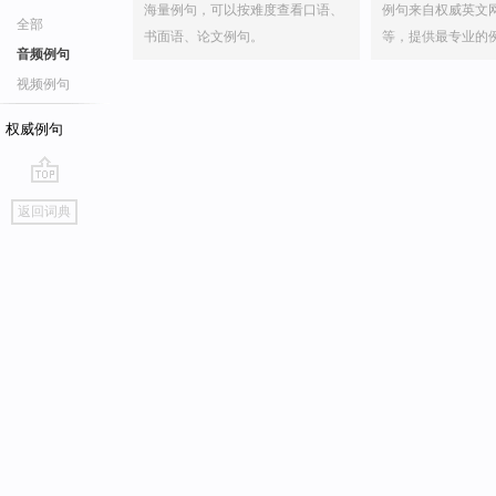
海量例句，可以按难度查看口语、
例句来自权威英文
全部
书面语、论文例句。
等，提供最专业的
音频例句
视频例句
权威例句
go
返回词典
top