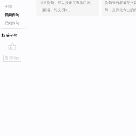
海量例句，可以按难度查看口语、
例句来自权威英文
全部
书面语、论文例句。
等，提供最专业的
音频例句
视频例句
权威例句
go
返回词典
top