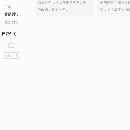
海量例句，可以按难度查看口语、
例句来自权威英文
全部
书面语、论文例句。
等，提供最专业的
音频例句
视频例句
权威例句
go
返回词典
top