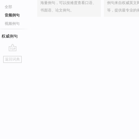
海量例句，可以按难度查看口语、
例句来自权威英文
全部
书面语、论文例句。
等，提供最专业的
音频例句
视频例句
权威例句
go
返回词典
top