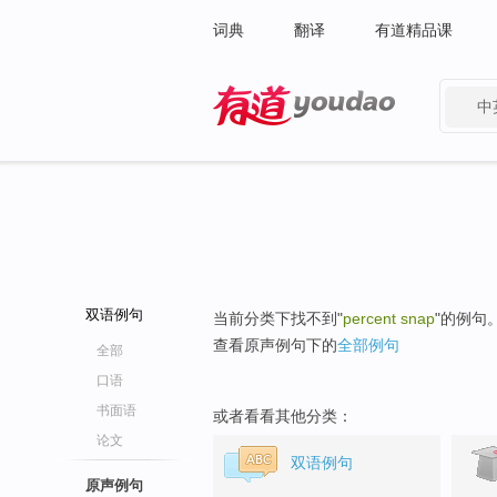
词典
翻译
有道精品课
中
有道 - 网易旗下搜索
双语例句
当前分类下找不到"
percent snap
"的例句
查看原声例句下的
全部例句
全部
口语
书面语
或者看看其他分类：
论文
双语例句
原声例句