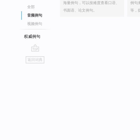
海量例句，可以按难度查看口语、
例句
全部
书面语、论文例句。
等，
音频例句
视频例句
权威例句
go
返回词典
top