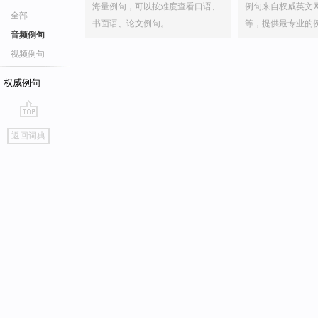
海量例句，可以按难度查看口语、
例句来自权威英文
全部
书面语、论文例句。
等，提供最专业的
音频例句
视频例句
权威例句
go
返回词典
top