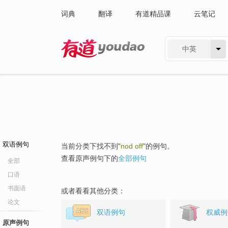
词典
翻译
有道精品课
云笔记
中英
有道 - 网易旗下搜索
双语例句
当前分类下找不到"
nod off
"的例句。
查看原声例句下的
全部例句
全部
口语
书面语
或者看看其他分类：
论文
双语例句
权威例
原声例句