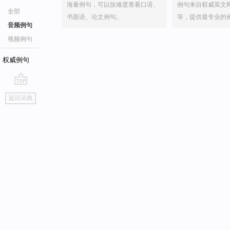
海量例句，可以按难度查看口语、
例句来自权威英文
全部
书面语、论文例句。
等，提供最专业的
音频例句
视频例句
权威例句
go
返回词典
top