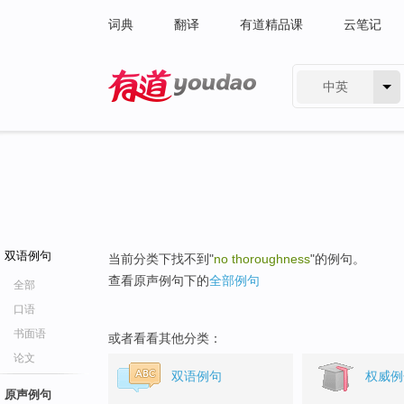
词典
翻译
有道精品课
云笔记
中英
有道 - 网易旗下搜索
双语例句
当前分类下找不到"
no thoroughness
"的例句。
查看原声例句下的
全部例句
全部
口语
书面语
或者看看其他分类：
论文
双语例句
权威例
原声例句