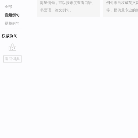
海量例句，可以按难度查看口语、
例句来自权威英文
全部
书面语、论文例句。
等，提供最专业的
音频例句
视频例句
权威例句
go
返回词典
top