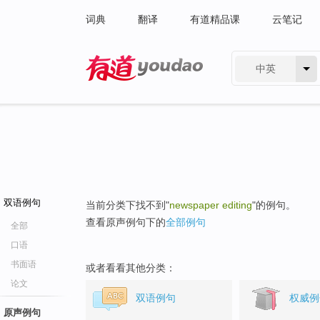
词典
翻译
有道精品课
云笔记
中英
有道 - 网易旗下搜索
双语例句
当前分类下找不到"
newspaper editing
"的例句。
查看原声例句下的
全部例句
全部
口语
书面语
或者看看其他分类：
论文
双语例句
权威例
原声例句