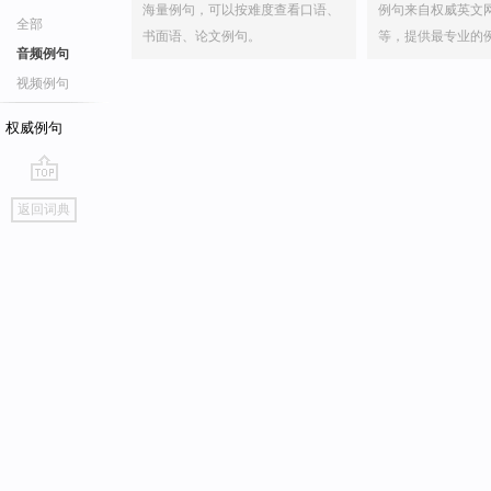
海量例句，可以按难度查看口语、
例句来自权威英文
全部
书面语、论文例句。
等，提供最专业的
音频例句
视频例句
权威例句
go
返回词典
top