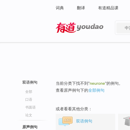
词典
翻译
有道精品课
中
有道 - 网易旗下搜索
双语例句
当前分类下找不到"
neurone
"的例句。
查看原声例句下的
全部例句
全部
口语
书面语
或者看看其他分类：
论文
双语例句
原声例句