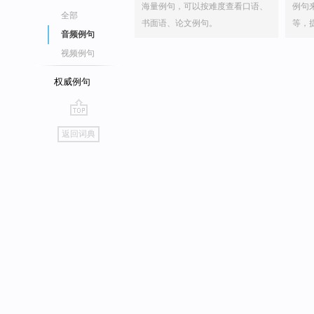
海量例句，可以按难度查看口语、
例句
全部
书面语、论文例句。
等，
音频例句
视频例句
权威例句
go
返回词典
top