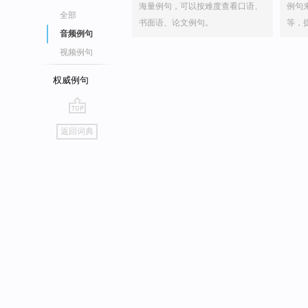
海量例句，可以按难度查看口语、
例句
全部
书面语、论文例句。
等，
音频例句
视频例句
权威例句
go
返回词典
top