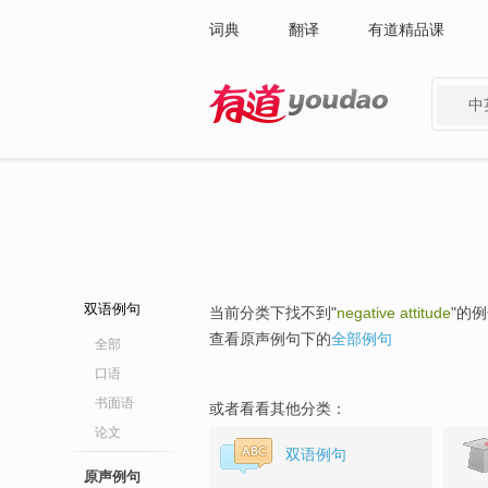
词典
翻译
有道精品课
中
有道 - 网易旗下搜索
双语例句
当前分类下找不到"
negative attitude
"的
查看原声例句下的
全部例句
全部
口语
书面语
或者看看其他分类：
论文
双语例句
原声例句