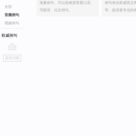
海量例句，可以按难度查看口语、
例句来自权威英文
全部
书面语、论文例句。
等，提供最专业的
音频例句
视频例句
权威例句
go
返回词典
top