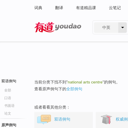
词典
翻译
有道精品课
云笔记
中英
有道 - 网易旗下搜索
双语例句
当前分类下找不到"
national arts centre
"的例句。
查看原声例句下的
全部例句
全部
口语
书面语
或者看看其他分类：
论文
双语例句
权威例
原声例句