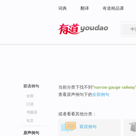
词典
翻译
有道精品课
中
有道 - 网易旗下搜索
双语例句
当前分类下找不到"
narrow gauge railway
查看原声例句下的
全部例句
全部
口语
书面语
或者看看其他分类：
论文
双语例句
原声例句