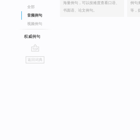
海量例句，可以按难度查看口语、
例句
全部
书面语、论文例句。
等，
音频例句
视频例句
权威例句
go
返回词典
top