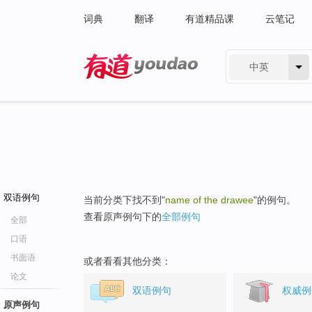
词典
翻译
有道精品课
云笔记
中英
有道 - 网易旗下搜索
双语例句
当前分类下找不到"
name of the drawee
"的例句。
查看原声例句下的
全部例句
全部
口语
书面语
或者看看其他分类：
论文
双语例句
权威例
原声例句