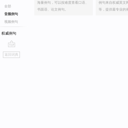
海量例句，可以按难度查看口语、
例句来自权威英文
全部
书面语、论文例句。
等，提供最专业的
音频例句
视频例句
权威例句
go
返回词典
top