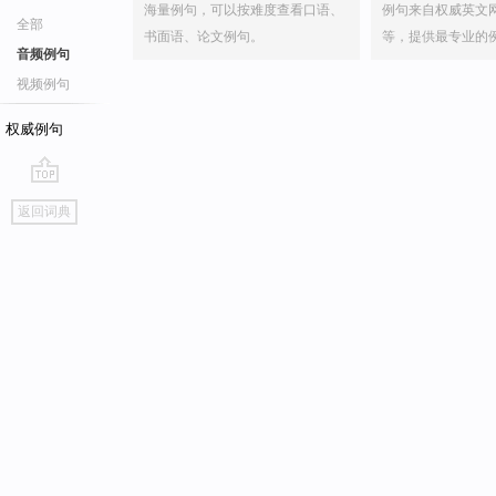
海量例句，可以按难度查看口语、
例句来自权威英文
全部
书面语、论文例句。
等，提供最专业的
音频例句
视频例句
权威例句
go
返回词典
top