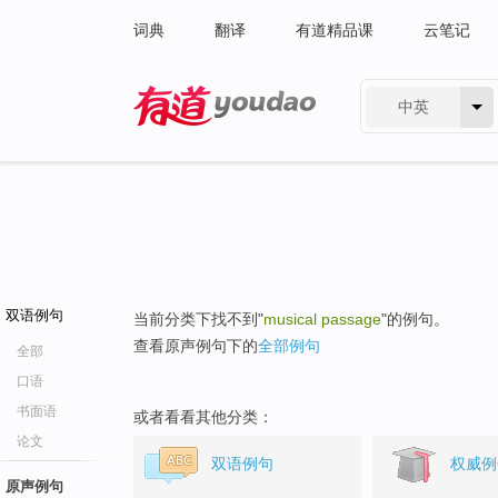
词典
翻译
有道精品课
云笔记
中英
有道 - 网易旗下搜索
双语例句
当前分类下找不到"
musical passage
"的例句。
查看原声例句下的
全部例句
全部
口语
书面语
或者看看其他分类：
论文
双语例句
权威例
原声例句