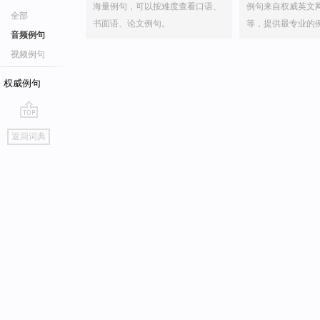
海量例句，可以按难度查看口语、
例句来自权威英文
全部
书面语、论文例句。
等，提供最专业的
音频例句
视频例句
权威例句
go
返回词典
top