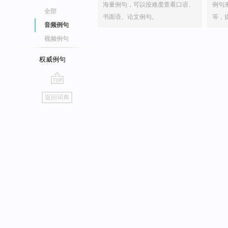
海量例句，可以按难度查看口语、
例句
全部
书面语、论文例句。
等，
音频例句
视频例句
权威例句
go
返回词典
top