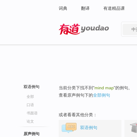
词典
翻译
有道精品课
中
有道 - 网易旗下搜索
双语例句
当前分类下找不到"
mind map
"的例句。
查看原声例句下的
全部例句
全部
口语
书面语
或者看看其他分类：
论文
双语例句
原声例句