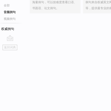
海量例句，可以按难度查看口语、
例句来自权威英文
全部
书面语、论文例句。
等，提供最专业的
音频例句
视频例句
权威例句
go
返回词典
top