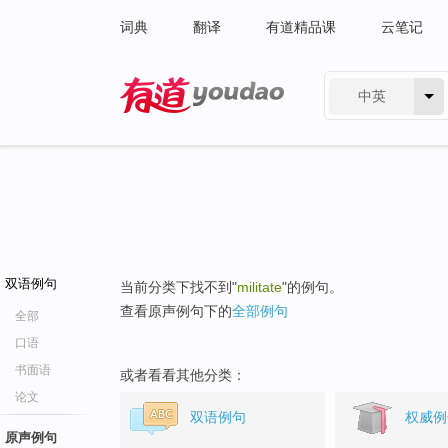
词典
翻译
有道精品课
云笔记
中英
有道 - 网易旗下搜索
双语例句
当前分类下找不到"
militate
"的例句。
查看原声例句下的
全部例句
全部
口语
书面语
或者看看其他分类：
论文
双语例句
权威例
原声例句