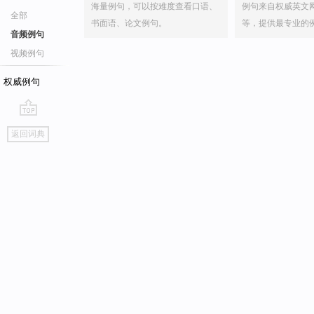
海量例句，可以按难度查看口语、
例句来自权威英文
全部
书面语、论文例句。
等，提供最专业的
音频例句
视频例句
权威例句
go
返回词典
top