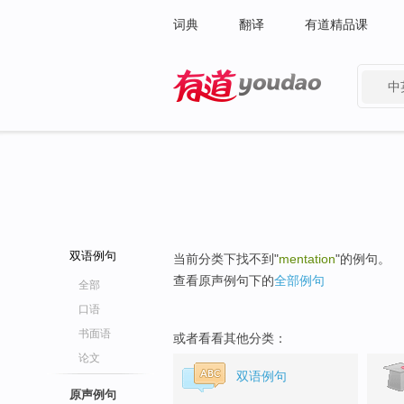
词典
翻译
有道精品课
中
有道 - 网易旗下搜索
双语例句
当前分类下找不到"
mentation
"的例句。
查看原声例句下的
全部例句
全部
口语
书面语
或者看看其他分类：
论文
双语例句
原声例句