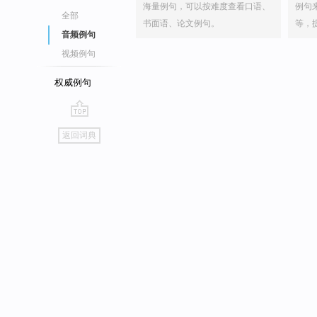
海量例句，可以按难度查看口语、
例句
全部
书面语、论文例句。
等，
音频例句
视频例句
权威例句
go
返回词典
top