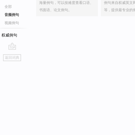
海量例句，可以按难度查看口语、
例句来自权威英文
全部
书面语、论文例句。
等，提供最专业的
音频例句
视频例句
权威例句
go
返回词典
top