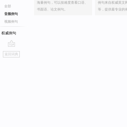
海量例句，可以按难度查看口语、
例句来自权威英文
全部
书面语、论文例句。
等，提供最专业的
音频例句
视频例句
权威例句
go
返回词典
top