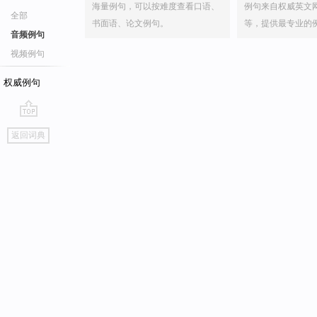
海量例句，可以按难度查看口语、
例句来自权威英文
全部
书面语、论文例句。
等，提供最专业的
音频例句
视频例句
权威例句
go
返回词典
top