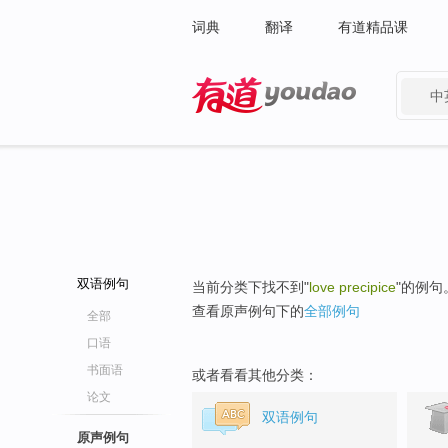
词典
翻译
有道精品课
中
有道 - 网易旗下搜索
双语例句
当前分类下找不到"
love precipice
"的例句
查看原声例句下的
全部例句
全部
口语
书面语
或者看看其他分类：
论文
双语例句
原声例句