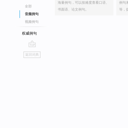
海量例句，可以按难度查看口语、
例句
全部
书面语、论文例句。
等，
音频例句
视频例句
权威例句
go
返回词典
top